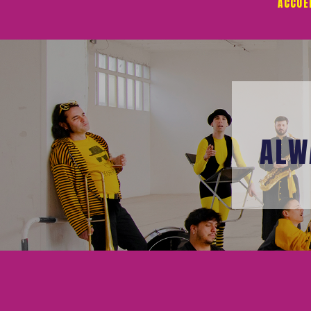
ACCUE
ALW