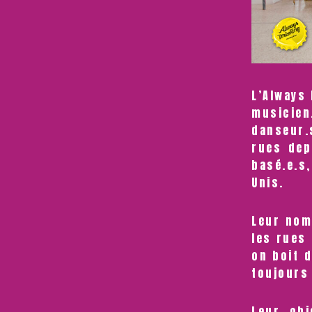
L’Always
musicie
danseur.
rues dep
basé.e.s,
Unis.
Leur nom
les rues
on boit 
toujours
Leur obj