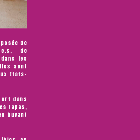
mposée de
ne.s, de
 dans les
lles sont
aux Etats-
sort dans
es tapas,
en buvant
sibles en