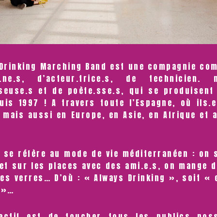
 Drinking Marching Band est une compagnie co
n.ne.s, d’acteur.trice.s, de technicien. 
seuse.s et de poète.sse.s, qui se produisent
uis 1997 ! A travers toute l’Espagne, où ils.e
 mais aussi en Europe, en Asie, en Afrique et 
 se réfère au mode de vie méditerranéen : on 
 et sur les places avec des ami.e.s, on mange d
des verres… D’où : « Always Drinking », soit « 
 »…
ectif est de toucher tous les publics pos