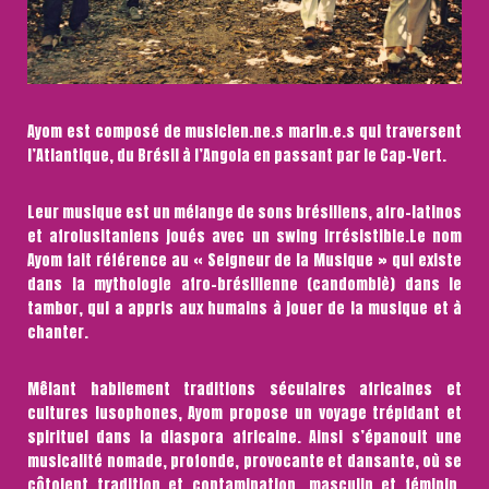
Ayom est composé de musicien.ne.s marin.e.s qui traversent
l’Atlantique, du Brésil à l’Angola en passant par le Cap-Vert.
Leur musique est un mélange de sons brésiliens, afro-latinos
et afrolusitaniens joués avec un swing irrésistible.Le nom
Ayom fait référence au « Seigneur de la Musique » qui existe
dans la mythologie afro-brésilienne (candomblè) dans le
tambor, qui a appris aux humains à jouer de la musique et à
chanter.
Mêlant habilement traditions séculaires africaines et
cultures lusophones, Ayom propose un voyage trépidant et
spirituel dans la diaspora africaine. Ainsi s’épanouit une
musicalité nomade, profonde, provocante et dansante, où se
côtoient tradition et contamination, masculin et féminin,