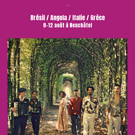
Musiques Afro-lusophones
Brésil / Angola / Italie / Grèce
8-12 août à Neuchâtel