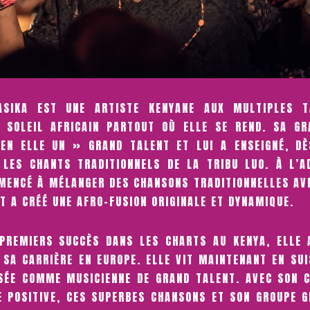
ASIKA EST UNE ARTISTE KENYANE AUX MULTIPLES T
 SOLEIL AFRICAIN PARTOUT OÙ ELLE SE REND. SA G
EN ELLE UN » GRAND TALENT ET LUI A ENSEIGNÉ, D
 LES CHANTS TRADITIONNELS DE LA TRIBU LUO. À L’A
MENCÉ À MÉLANGER DES CHANSONS TRADITIONNELLES AV
T A CRÉÉ UNE AFRO-FUSION ORIGINALE ET DYNAMIQUE.
PREMIERS SUCCÈS DANS LES CHARTS AU KENYA, ELLE 
 SA CARRIÈRE EN EUROPE. ELLE VIT MAINTENANT EN SUI
SÉE COMME MUSICIENNE DE GRAND TALENT. AVEC SON 
E POSITIVE, CES SUPERBES CHANSONS ET SON GROUPE G