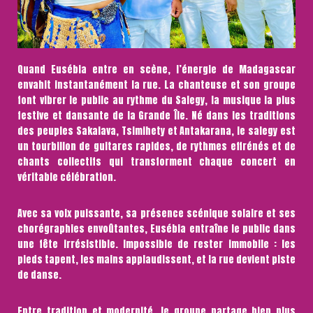
Quand Eusébia entre en scène, l’énergie de Madagascar
envahit instantanément la rue. La chanteuse et son groupe
font vibrer le public au rythme du Salegy, la musique la plus
festive et dansante de la Grande Île. Né dans les traditions
des peuples Sakalava, Tsimihety et Antakarana, le salegy est
un tourbillon de guitares rapides, de rythmes effrénés et de
chants collectifs qui transforment chaque concert en
véritable célébration.
Avec sa voix puissante, sa présence scénique solaire et ses
chorégraphies envoûtantes, Eusébia entraîne le public dans
une fête irrésistible. Impossible de rester immobile : les
pieds tapent, les mains applaudissent, et la rue devient piste
de danse.
Entre tradition et modernité, le groupe partage bien plus