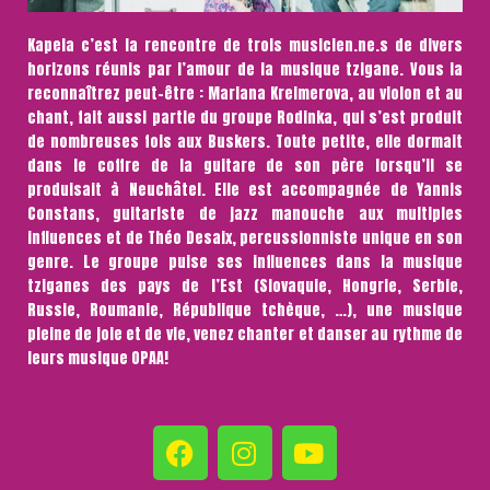
Kapela c’est la rencontre de trois musicien.ne.s de divers
horizons réunis par l’amour de la musique tzigane. Vous la
reconnaîtrez peut-être : Mariana Kreimerova, au violon et au
chant, fait aussi partie du groupe Rodinka, qui s’est produit
de nombreuses fois aux Buskers. Toute petite, elle dormait
dans le coffre de la guitare de son père lorsqu’il se
produisait à Neuchâtel. Elle est accompagnée de Yannis
Constans, guitariste de jazz manouche aux multiples
influences et de Théo Desaix, percussionniste unique en son
genre. Le groupe puise ses influences dans la musique
tziganes des pays de l’Est (Slovaquie, Hongrie, Serbie,
Russie, Roumanie, République tchèque, …), une musique
pleine de joie et de vie, venez chanter et danser au rythme de
leurs musique OPAA!