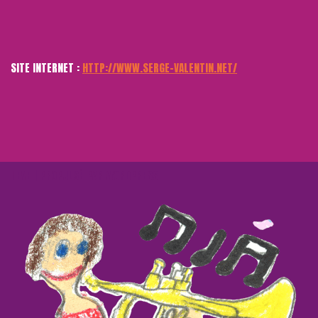
SITE INTERNET :
HTTP://WWW.SERGE-VALENTIN.NET/
NEVE
| PROPULSÉ PAR
WORDPRESS